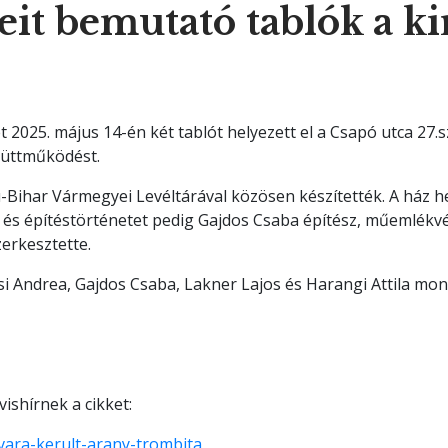
keit bemutató tablók a k
 2025. május 14-én két tablót helyezett el a Csapó utca 27.s
gyüttműködést.
Bihar Vármegyei Levéltárával közösen készítették. A ház hel
t és építéstörténetet pedig Gajdos Csaba építész, műemlékvé
zerkesztette.
Andrea, Gajdos Csaba, Lakner Lajos és Harangi Attila mon
ishírnek a cikket:
yvara-kerult-arany-trombita