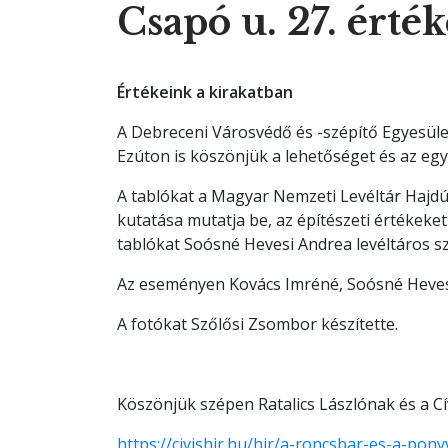
Csapó u. 27. érté
Értékeink a kirakatban
A Debreceni Városvédő és -szépítő Egyesület
Ezúton is köszönjük a lehetőséget és az e
A tablókat a Magyar Nemzeti Levéltár Hajdú-
kutatása mutatja be, az építészeti értékeke
tablókat Soósné Hevesi Andrea levéltáros s
Az eseményen Kovács Imréné, Soósné Hevesi 
A fotókat Szőlősi Zsombor készítette.
Köszönjük szépen Ratalics Lászlónak és a Cív
https://civishir.hu/hir/a-roncsbar-es-a-pon