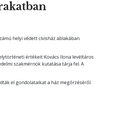
irakatban
zámú helyi védett cívisház ablakában.
ytörténeti értékeit Kovács Ilona levéltáros
delmi szakmérnök kutatása tárja fel. A
dták el gondolataikat a ház megőrzéséről.